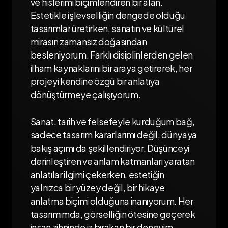
ve
hislerimi
biçimlendiren
bir
alan.
Estetikle
işlevselliğin
dengede
olduğu
tasarımlar
üretirken,
sanatın
ve
kültürel
mirasın
zamansız
doğasından
besleniyorum.
Farklı
disiplinlerden
gelen
ilham
kaynaklarını
bir
araya
getirerek,
her
projeyi
kendine
özgü
bir
anlatıya
dönüştürmeye
çalışıyorum.
Sanat,
tarih
ve
felsefeyle
kurduğum
bağ,
sadece
tasarım
kararlarımı
değil,
dünyaya
bakış
açımı
da
şekillendiriyor.
Düşünceyi
derinleştiren
ve
anlam
katmanları
yaratan
anlatılar
ilgimi
çekerken,
estetiğin
yalnızca
bir
yüzey
değil,
bir
hikaye
anlatma
biçimi
olduğuna
inanıyorum.
Her
tasarımımda,
görselliğin
ötesine
geçerek
insan
zihninde
iz
bırakan
bir
deneyim