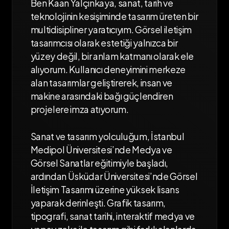
Ben Kaan Yalçınkaya, sanat, tarih ve
teknolojinin kesişiminde tasarım üreten bir
multidisipliner yaratıcıyım. Görsel iletişim
tasarımcısı olarak estetiği yalnızca bir
yüzey değil, bir anlam katmanı olarak ele
alıyorum. Kullanıcı deneyimini merkeze
alan tasarımlar geliştirerek, insan ve
makine arasındaki bağı güçlendiren
projelere imza atıyorum.
Sanat ve tasarım yolculuğum, İstanbul
Medipol Üniversitesi’nde Medya ve
Görsel Sanatlar eğitimiyle başladı,
ardından Üsküdar Üniversitesi’nde Görsel
İletişim Tasarımı üzerine yüksek lisans
yaparak derinleşti. Grafik tasarım,
tipografi, sanat tarihi, interaktif medya ve