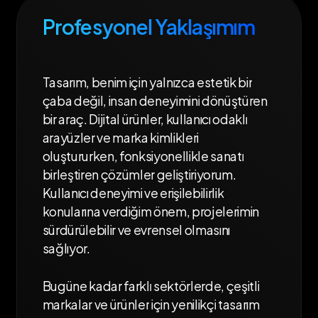
Profesyonel Yaklaşımım
Tasarım,
benim
için
yalnızca
estetik
bir
çaba
değil,
insan
deneyimini
dönüştüren
bir
araç.
Dijital
ürünler,
kullanıcı
odaklı
arayüzler
ve
marka
kimlikleri
oluştururken,
fonksiyonellikle
sanatı
birleştiren
çözümler
geliştiriyorum.
Kullanıcı
deneyimi
ve
erişilebilirlik
konularına
verdiğim
önem,
projelerimin
sürdürülebilir
ve
evrensel
olmasını
sağlıyor.
Bugüne
kadar
farklı
sektörlerde,
çeşitli
markalar
ve
ürünler
için
yenilikçi
tasarım