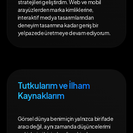
stratejileri
geliştirdim.
Web
ve
mobil
arayüzlerden
marka
kimliklerine,
interaktif
medya
tasarımlarından
deneyim
tasarımına
kadar
geniş
bir
yelpazede
üretmeye
devam
ediyorum.
Tutkularım ve İlham
Kaynaklarım
Görsel
dünya
benim
için
yalnızca
bir
ifade
aracı
değil,
aynı
zamanda
düşüncelerimi