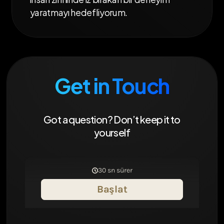
yaratmayı
hedefliyorum.
Get in Touch
Got a question? Don’t keep it to
yourself