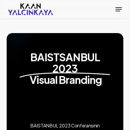
Skip
Menu
to
main
content
BAISTSANBUL
2023
Visual Branding
BAISTANBUL 2023 Conferansının